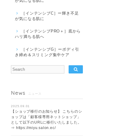
が気になる肌に
［インテンシブC］ー輝き不足
が気になる肌に
［インテンシブPRO＋］底から
ハリ満ちる肌へ
［インテンシブG］ーボディ引
き締め＆スリミング集中ケア
News
ニュース
2025.09.01
【ショップ移行のお知らせ】 こちらのシ
ョップは「顧客様専用ネットショップ」
として以下のURLに移行いたしました。
⇒ https://miyu.salon.ec/